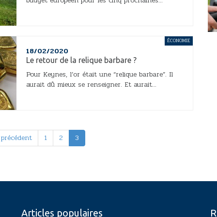
budget européen pour les cinq prochaines...
ÉCONOMIE
18/02/2020
Le retour de la relique barbare ?
Pour Keynes, l’or était une “relique barbare”. Il
aurait dû mieux se renseigner. Et aurait...
 précédent
1
2
3
Articles populaires
R