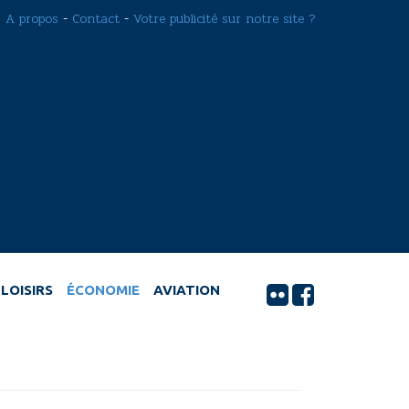
A propos
-
Contact
-
Votre publicité sur notre site ?
LOISIRS
ÉCONOMIE
AVIATION