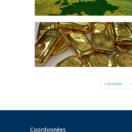
« premier
‹
Coordonnées