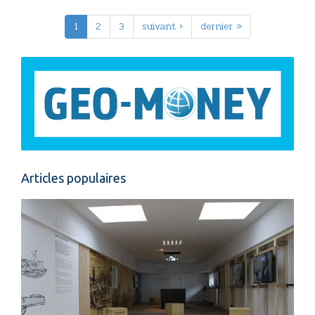
1
2
3
suivant ›
dernier »
Articles populaires