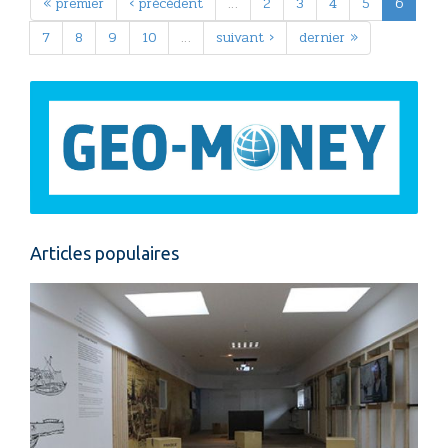
« premier
‹ précédent
…
2
3
4
5
6
7
8
9
10
…
suivant ›
dernier »
Articles populaires