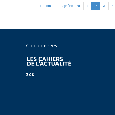
« premier
‹ précédent
1
2
3
4
Coordonnées
ECS