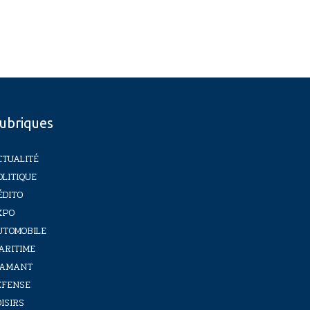
ubriques
CTUALITÉ
OLITIQUE
ÉDITO
XPO
UTOMOBILE
ARITIME
IAMANT
ÉFENSE
ISIRS