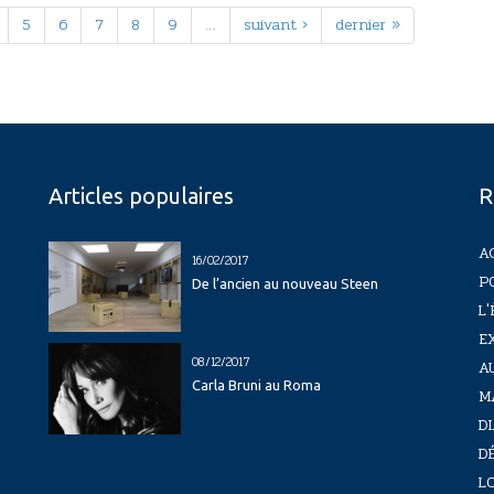
5
6
7
8
9
…
suivant ›
dernier »
Articles populaires
R
A
16/02/2017
P
De l’ancien au nouveau Steen
L'
E
08/12/2017
A
Carla Bruni au Roma
M
D
D
LO