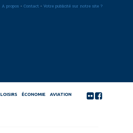
A propos
-
Contact
-
Votre publicité sur notre site ?
LOISIRS
ÉCONOMIE
AVIATION