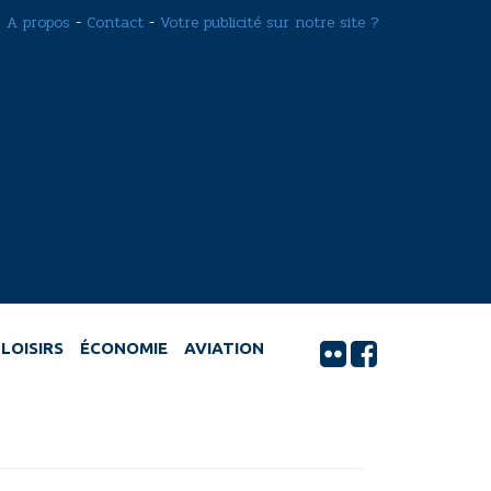
A propos
-
Contact
-
Votre publicité sur notre site ?
LOISIRS
ÉCONOMIE
AVIATION