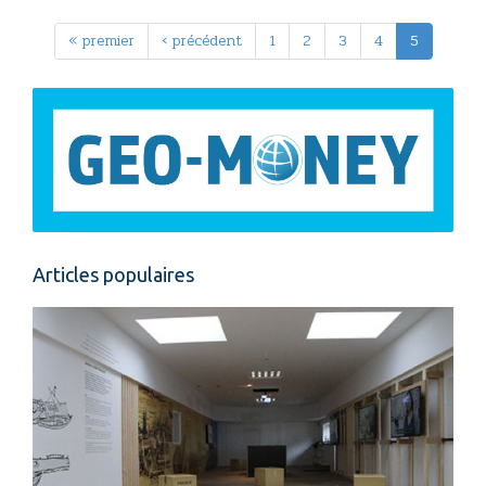
« premier
‹ précédent
1
2
3
4
5
Articles populaires