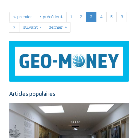
« premier
‹ précédent
1
2
3
4
5
6
7
suivant ›
dernier »
Articles populaires