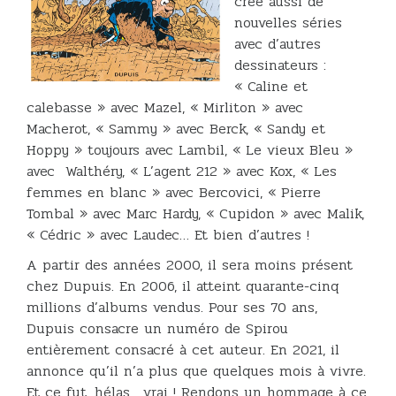
crée aussi de
nouvelles séries
avec d’autres
dessinateurs :
« Caline et
calebasse » avec Mazel, « Mirliton » avec
Macherot, « Sammy » avec Berck, « Sandy et
Hoppy » toujours avec Lambil, « Le vieux Bleu »
avec Walthéry, « L’agent 212 » avec Kox, « Les
femmes en blanc » avec Bercovici, « Pierre
Tombal » avec Marc Hardy, « Cupidon » avec Malik,
« Cédric » avec Laudec… Et bien d’autres !
A partir des années 2000, il sera moins présent
chez Dupuis. En 2006, il atteint quarante-cinq
millions d’albums vendus. Pour ses 70 ans,
Dupuis consacre un numéro de Spirou
entièrement consacré à cet auteur. En 2021, il
annonce qu’il n’a plus que quelques mois à vivre.
Et ce fut, hélas, vrai ! Rendons un hommage à ce