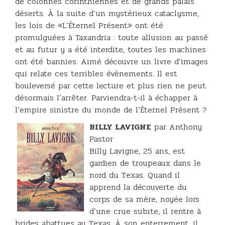
de colonnes corinthiennes et de grands palais
déserts. À la suite d’un mystérieux cataclysme,
les lois de «L’Éternel Présent» ont été
promulguées à Taxandria : toute allusion au passé
et au futur y a été interdite, toutes les machines
ont été bannies. Aimé découvre un livre d’images
qui relate ces terribles évènements. Il est
bouleversé par cette lecture et plus rien ne peut
désormais l’arrêter. Parviendra-t-il à échapper à
l’empire sinistre du monde de l’Éternel Présent ?
BILLY LAVIGNE
par Anthony
Pastor
Billy Lavigne, 25 ans, est
gardien de troupeaux dans le
nord du Texas. Quand il
apprend la découverte du
corps de sa mère, noyée lors
d’une crue subite, il rentre à
brides abattues au Texas. À son enterrement, il