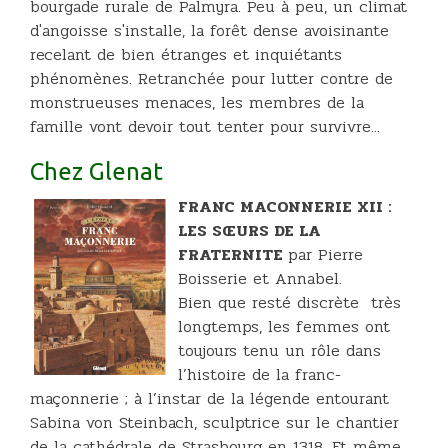
bourgade rurale de Palmyra. Peu à peu, un climat
d'angoisse s'installe, la forêt dense avoisinante
recelant de bien étranges et inquiétants
phénomènes. Retranchée pour lutter contre de
monstrueuses menaces, les membres de la
famille vont devoir tout tenter pour survivre...
Chez Glenat
FRANC MACONNERIE XII :
LES SŒURS DE LA
FRATERNITE
par Pierre
Boisserie et Annabel.
Bien que resté discrète très
longtemps, les femmes ont
toujours tenu un rôle dans
l’histoire de la franc-
maçonnerie ; à l’instar de la légende entourant
Sabina von Steinbach, sculptrice sur le chantier
de la cathédrale de Strasbourg en 1318. Et même