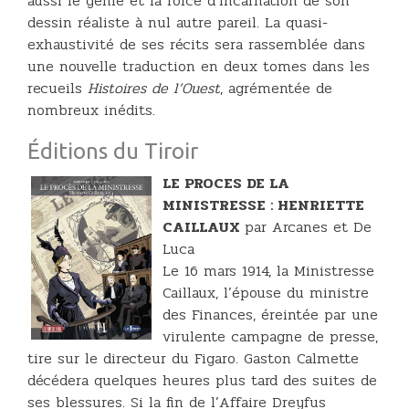
aussi le génie et la force d’incarnation de son
dessin réaliste à nul autre pareil. La quasi-
exhaustivité de ses récits sera rassemblée dans
une nouvelle traduction en deux tomes dans les
recueils
Histoires de l’Ouest
, agrémentée de
nombreux inédits.
Éditions du Tiroir
LE PROCES DE LA
MINISTRESSE : HENRIETTE
CAILLAUX
par Arcanes et De
Luca
Le 16 mars 1914, la Ministresse
Caillaux, l’épouse du ministre
des Finances, éreintée par une
virulente campagne de presse,
tire sur le directeur du Figaro. Gaston Calmette
décédera quelques heures plus tard des suites de
ses blessures. Si la fin de l’Affaire Dreyfus