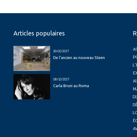
Articles populaires
R
A
16/02/2017
P
De l’ancien au nouveau Steen
L'
E
08/12/2017
A
Carla Bruni au Roma
M
D
D
LO
É
A