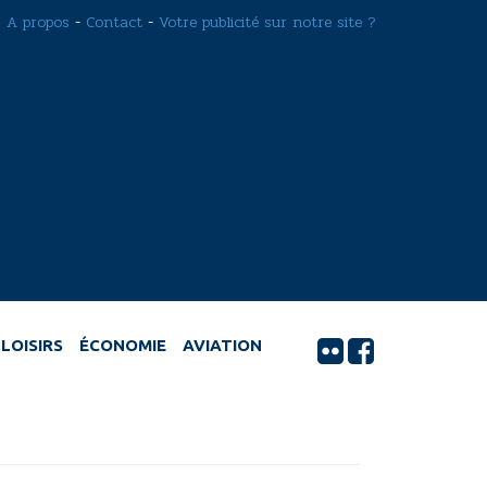
A propos
-
Contact
-
Votre publicité sur notre site ?
LOISIRS
ÉCONOMIE
AVIATION