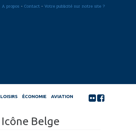
A propos
-
Contact
-
Votre publicité sur notre site ?
LOISIRS
ÉCONOMIE
AVIATION
e Icône Belge