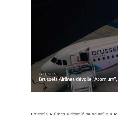
27/03/2025
Brussels Airlines dévoile "Atomium",
Brussels Airlines a dévoilé sa nouvelle «