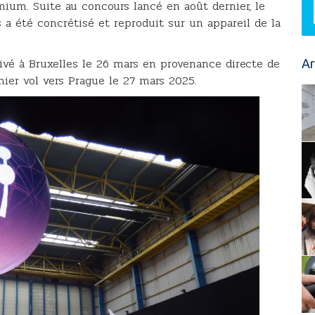
omium. Suite au concours lancé en août dernier, le
 a été concrétisé et reproduit sur un appareil de la
ivé à Bruxelles le 26 mars en provenance directe de
Ar
mier vol vers Prague le 27 mars 2025.