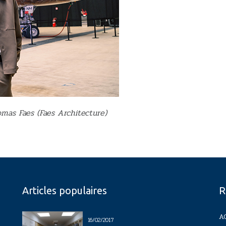
omas Faes (Faes Architecture)
Articles populaires
R
A
16/02/2017