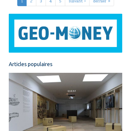
1
2
3
4
5
suivant ›
dernier »
Articles populaires