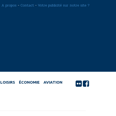
A propos
-
Contact
-
Votre publicité sur notre site ?
LOISIRS
ÉCONOMIE
AVIATION