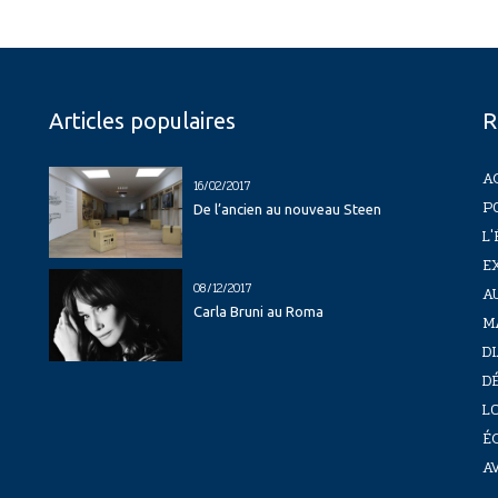
Articles populaires
R
A
16/02/2017
P
De l’ancien au nouveau Steen
L'
E
08/12/2017
A
Carla Bruni au Roma
M
D
D
LO
É
A