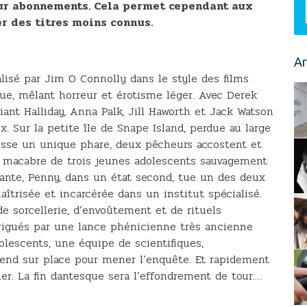
 sur abonnements. Cela permet cependant aux
r des titres moins connus.
Ar
alisé par Jim O Connolly dans le style des films
ue, mêlant horreur et érotisme léger. Avec Derek
iant Halliday, Anna Palk, Jill Haworth et Jack Watson
x. Sur la petite île de Snape Island, perdue au large
resse un unique phare, deux pêcheurs accostent et
e macabre de trois jeunes adolescents sauvagement
vante, Penny, dans un état second, tue un des deux
aîtrisée et incarcérée dans un institut spécialisé.
e sorcellerie, d’envoûtement et de rituels
ntrigués par une lance phénicienne très ancienne
lescents, une équipe de scientifiques,
end sur place pour mener l’enquête. Et rapidement
r. La fin dantesque sera l’effondrement de tour.…